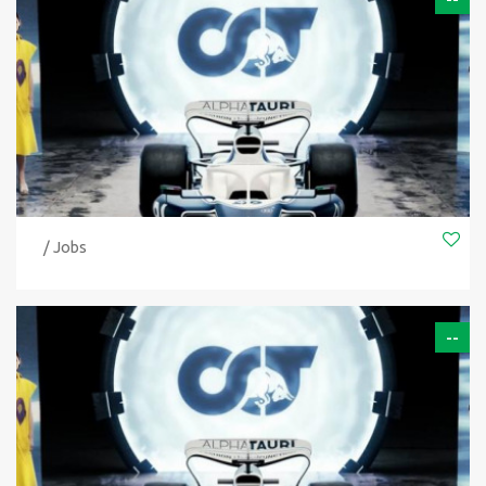
/ Jobs
--