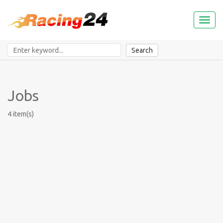
Toggl
naviga
Search
Jobs
4 item(s)