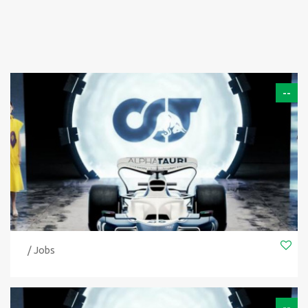
--
/ Jobs
--