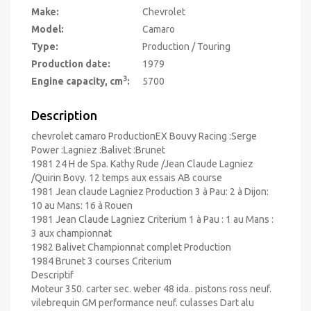
Make:
Chevrolet
Model:
Camaro
Type:
Production / Touring
Production date:
1979
3
Engine capacity, cm
:
5700
Description
chevrolet camaro ProductionEX Bouvy Racing :Serge
Power :Lagniez :Balivet :Brunet
1981 24 H de Spa. Kathy Rude /Jean Claude Lagniez
/Quirin Bovy. 12 temps aux essais AB course
1981 Jean claude Lagniez Production 3 à Pau: 2 à Dijon:
10 au Mans: 16 à Rouen
1981 Jean Claude Lagniez Criterium 1 à Pau : 1 au Mans :
3 aux championnat
1982 Balivet Championnat complet Production
1984 Brunet 3 courses Criterium
Descriptif
Moteur 350. carter sec. weber 48 ida.. pistons ross neuf.
vilebrequin GM performance neuf. culasses Dart alu