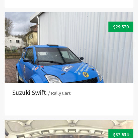
$
29.570
Suzuki Swift
/ Rally Cars
$
37.634