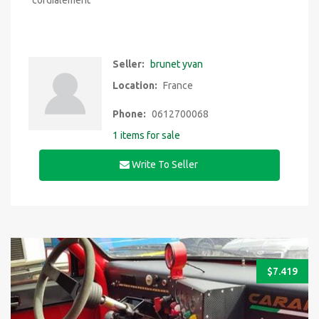
cordialement
Seller:
brunet yvan
Location:
France
Phone:
0612700068
1 items for sale
Write To Seller
$
7.419