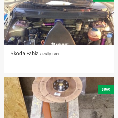
Skoda Fabia
/ Rally Cars
$
860