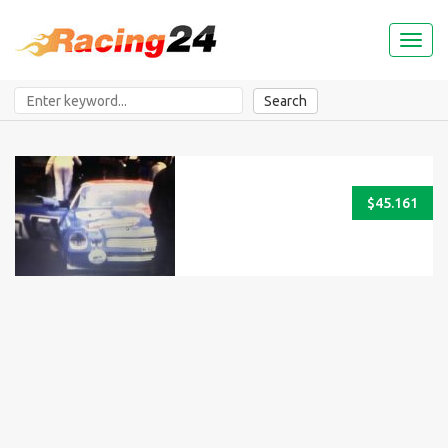
Toggl
naviga
Search
$45.161