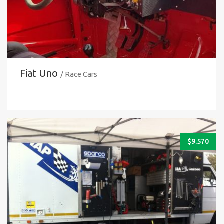
Fiat Uno
/ Race Cars
$
9.570