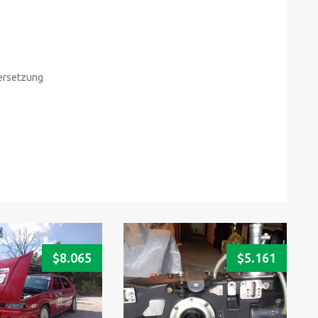
bersetzung
$
8.065
$
5.161