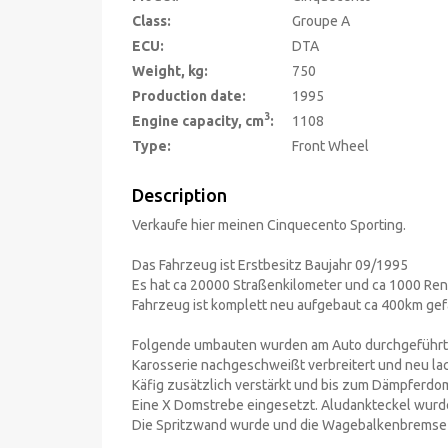
Class:
Groupe A
ECU:
DTA
Weight, kg:
750
Production date:
1995
3
Engine capacity, cm
:
1108
Type:
Front Wheel
Description
Verkaufe hier meinen Cinquecento Sporting.
Das Fahrzeug ist Erstbesitz Baujahr 09/1995
Es hat ca 20000 Straßenkilometer und ca 1000 Ren
Fahrzeug ist komplett neu aufgebaut ca 400km ge
Folgende umbauten wurden am Auto durchgeführt
Karosserie nachgeschweißt verbreitert und neu lac
Käfig zusätzlich verstärkt und bis zum Dämpferdo
Eine X Domstrebe eingesetzt. Aludankteckel wurd
Die Spritzwand wurde und die Wagebalkenbremse 