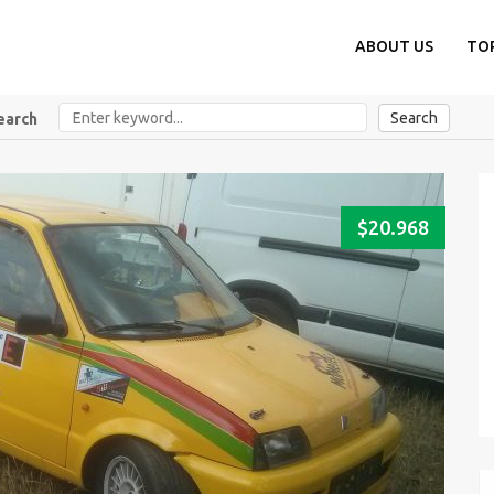
ABOUT US
TO
Search
earch
$20.968