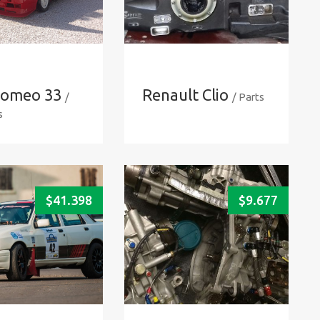
Romeo 33
Renault Clio
/
/ Parts
s
$
41.398
$
9.677