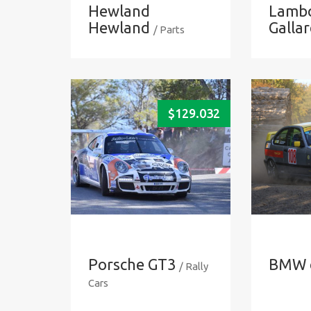
Hewland
Lambo
Hewland
Galla
/ Parts
$
129.032
Porsche GT3
BMW 
/ Rally
Cars