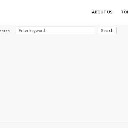
ABOUT US
TO
Search
earch