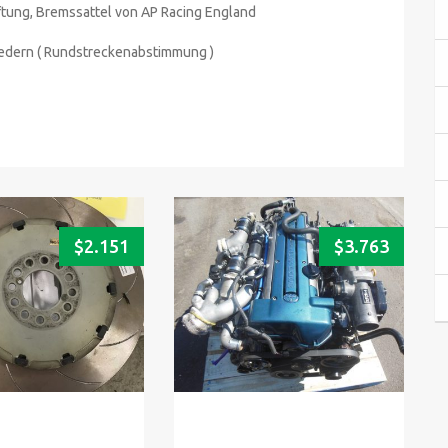
tung, Bremssattel von AP Racing England
 Federn ( Rundstreckenabstimmung )
$
2.151
$
3.763